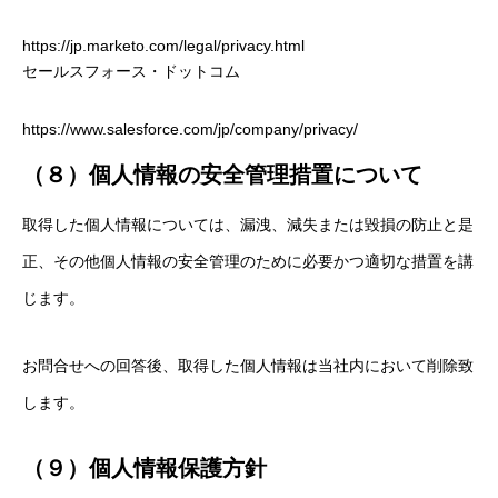
HOME
https://jp.marketo.com/legal/privacy.html
セールスフォース・ドットコム
COMPANY
https://www.salesforce.com/jp/company/privacy/
BUSINESS
（８）個人情報の安全管理措置について
RECRUIT
取得した個人情報については、漏洩、減失または毀損の防止と是
PCコンフル
正、その他個人情報の安全管理のために必要かつ適切な措置を講
個人情報保護方針
じます。
お問い合わせ
お問合せへの回答後、取得した個人情報は当社内において削除致
します。
HOME
COMPANY
BUSINESS
RECRUIT
PCコンフル
個人
（９）個人情報保護方針