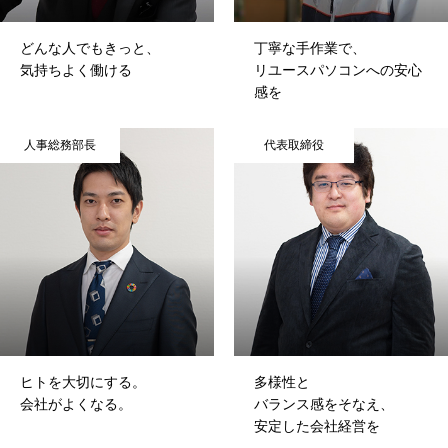
RECRUIT
どんな人でもきっと、
丁寧な手作業で、
PCコンフル
気持ちよく働ける
リユースパソコンへの安心
感を
個人情報保護方針
人事総務部長
代表取締役
お問い合わせ
HOME
COMPANY
BUSINESS
RECRUIT
PCコンフル
個人
ヒトを大切にする。
多様性と
会社がよくなる。
バランス感をそなえ、
安定した会社経営を