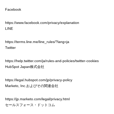
Facebook
HOME
https://www.facebook.com/privacy/explanation
COMPANY
LINE
BUSINESS
https://terms.line.me/line_rules/?lang=ja
Twitter
RECRUIT
https://help.twitter.com/ja/rules-and-policies/twitter-cookies
PCコンフル
HubSpot Japan株式会社
個人情報保護方針
https://legal.hubspot.com/jp/privacy-policy
Marketo, Inc.およびその関連会社
お問い合わせ
https://jp.marketo.com/legal/privacy.html
セールスフォース・ドットコム
HOME
COMPANY
BUSINESS
RECRUIT
PCコンフル
個人