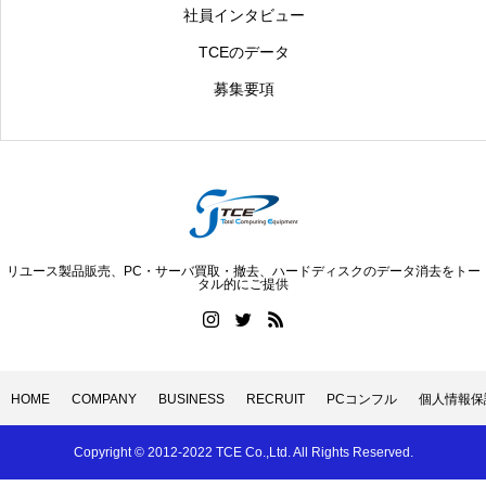
社員インタビュー
TCEのデータ
募集要項
リユース製品販売、PC・サーバ買取・撤去、ハードディスクのデータ消去をトー
タル的にご提供
HOME
COMPANY
BUSINESS
RECRUIT
PCコンフル
個人情報保
Copyright © 2012-2022 TCE Co.,Ltd. All Rights Reserved.