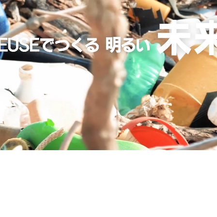
HOME
COMPANY
BUSINESS
RECRUIT
PCコンフル
個人